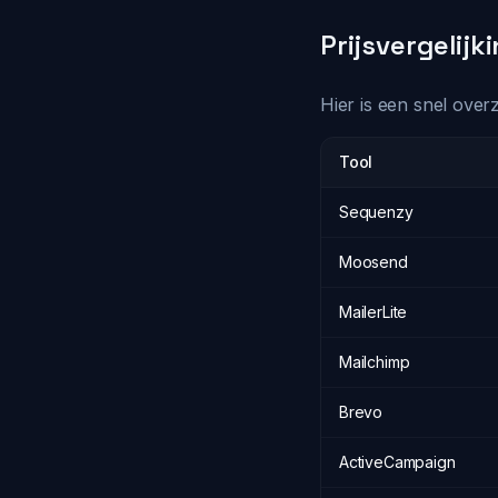
Prijsvergelijki
Hier is een snel over
Tool
Sequenzy
Moosend
MailerLite
Mailchimp
Brevo
ActiveCampaign