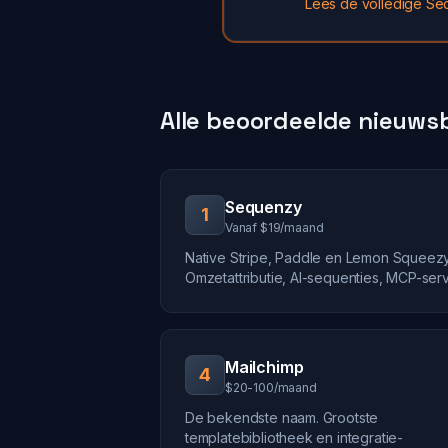
Lees de volledige S
Alle beoordeelde nieuwsb
Sequenzy
1
Vanaf $19/maand
Native Stripe, Paddle en Lemon Squeezy
Omzetattributie, AI-sequenties, MCP-serv
Mailchimp
4
$20-100/maand
De bekendste naam. Grootste
templatebibliotheek en integratie-