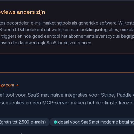
views anders zijn
es beoordelen e-mailmarketingtools als generieke software. Wij test
bedrijf. Dat betekent dat we kijken naar betalingsintegraties, omzetat
riggers en hoe goed een tool het abonnementslevenscyclus begrijpt
sen die daadwerkelijk SaaS-bedrijven runnen.
zy.com →
ef tool voor SaaS met native integraties voor Stripe, Paddl
AI-sequenties en een MCP-server maken het de slimste keuz
ratis tot 2.500 e-mails)
Ideaal voor: SaaS met moderne betalin