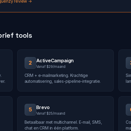
equenzy review →
rief tools
ActiveCampaign
2
Vanaf $29/maand
.
CRM + e-mailmarketing. Krachtige
Si
er.
automatisering, sales-pipeline-integratie.
la
Brevo
5
Vanaf $25/maand
Betaalbaar met multichannel. E-mail, SMS,
Co
chat en CRM in één platform.
ma