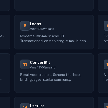
Loops
8
Vanaf $49/maand
ce-
Moderne, minimalistische UX.
Ev
Transactioneel en marketing-e-mail in één.
om
ConvertKit
11
Vanaf $100/maand
E-mail voor creators. Schone interface,
Al
e-
landingpages, sterke community.
he
Userlist
14