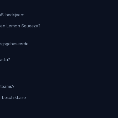
aS-bedrijven:
le en Lemon Squeezy?
ragsgebaseerde
tadia?
e teams?
k beschikbare