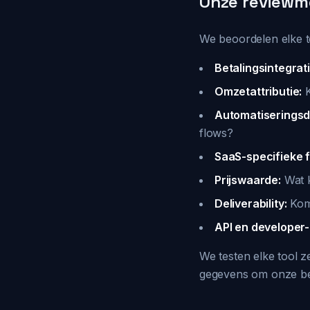
Onze reviewm
We beoordelen elke to
Betalingsintegrati
Omzetattributie:
K
Automatiseringsd
flows?
SaaS-specifieke f
Prijswaarde:
Wat k
Deliverability:
Kome
API en developer-
We testen elke tool 
gegevens om onze be