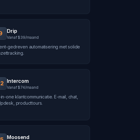
Drip
9
Vanaf $39/maand
ent-gedreven automatisering met solide
zettracking.
Intercom
12
Vanaf $74/maand
l-in-one klantcommunicatie. E-mail, chat,
lpdesk, producttours.
Moosend
15