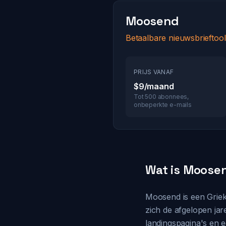
Moosend
Betaalbare nieuwsbrieftoo
PRIJS VANAF
$9/maand
Tot 500 abonnees,
onbeperkte e-mails
Wat is Moose
Moosend is een Grieks
zich de afgelopen jar
landingspagina's en e