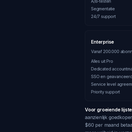
A/B-testen
Segmentatie
24/7 support
Enterprise
Vanaf 200.000 abon
Alles uit Pro
Dedicated accountm
SSO en geavanceerde
Service level agreem
Priority support
Voor groeiende lijste
aanzienlijk goedkoper
$60 per maand betaal