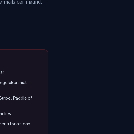
 e-mails per maand,
aar
ergeleken met
Stripe, Paddle of
cties
er tutorials dan