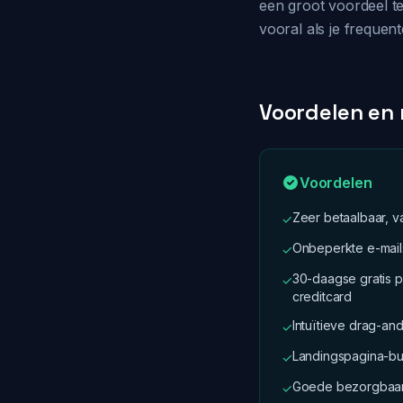
een groot voordeel te
vooral als je frequen
Voordelen en
Voordelen
Zeer betaalbaar, 
✓
Onbeperkte e-mails
✓
30-daagse gratis 
✓
creditcard
Intuïtieve drag-an
✓
Landingspagina-bu
✓
Goede bezorgbaar
✓