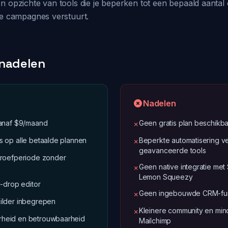
n opzichte van tools die je beperken tot een bepaald aantal
te campagnes verstuurt.
 nadelen
Nadelen
vanaf $9/maand
Geen gratis plan beschikb
✗
 op alle betaalde plannen
Beperkte automatisering v
✗
geavanceerde tools
proefperiode zonder
Geen native integratie met 
✗
Lemon Squeezy
d-drop editor
Geen ingebouwde CRM-fun
✗
ilder inbegrepen
Kleinere community en mind
✗
heid en betrouwbaarheid
Mailchimp