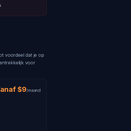
s
t voordeel dat je op
antrekkelijk voor
anaf $9
/maand