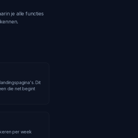
in je alle functies
rkennen.
landingspagina's. Dit
een die net begint
 keren per week