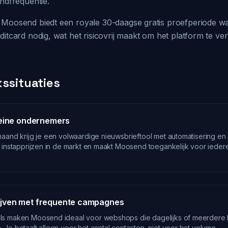
endfrequentie.
Moosend biedt een royale 30-daagse gratis proefperiode waar
ditcard nodig, wat het risicovrij maakt om het platform te ve
kssituaties
leine ondernemers
aand krijg je een volwaardige nieuwsbrieftool met automatisering en 
 instapprijzen in de markt en maakt Moosend toegankelijk voor ieder
jven met frequente campagnes
ls maken Moosend ideaal voor webshops die dagelijks of meerdere
Je betaalt alleen voor het aantal contacten, niet voor het volume.