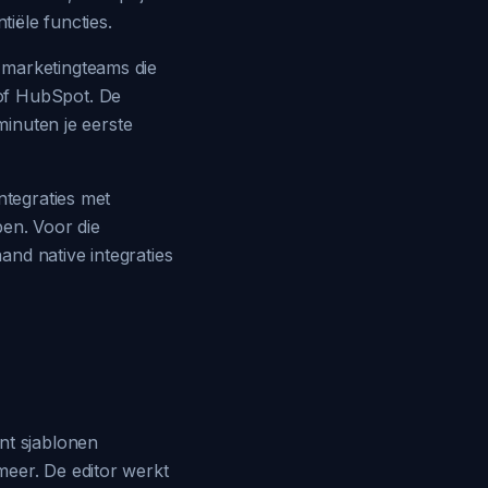
tiële functies.
 marketingteams die
of HubSpot. De
minuten je eerste
ntegraties met
ben. Voor die
nd native integraties
nt sjablonen
meer. De editor werkt