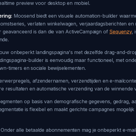
ealtime preview voor desktop en mobiel.
ring:
Moosend biedt een visuele automation-builder waarme
mstseries, verlaten winkelwagen, verjaardagsberichten en
r geavanceerd is dan die van ActiveCampaign of
Sequenzy
,
nde.
uw onbeperkt landingspagina's met dezelfde drag-and-drop e
ndingspagina-builder is eenvoudig maar functioneel, met ond
wn-timers en sociale bewijselementen.
erwerpregels, afzendernamen, verzendtijden en e-mailconte
are resultaten en automatische verzending van de winnende v
gmenten op basis van demografische gegevens, gedrag, a
gmentatie is flexibel en maakt gerichte campagnes mogelijk
Onder alle betaalde abonnementen mag je onbeperkt e-mails 