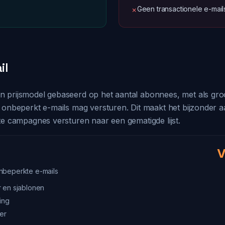
Geen transactionele e-mail
✗
il
 prijsmodel gebaseerd op het aantal abonnees, met als groo
 onbeperkt e-mails mag versturen. Dit maakt het bijzonder a
te campagnes versturen naar een gematigde lijst.
V
nbeperkte e-mails
 en sjablonen
ing
er