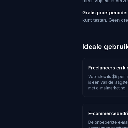
meer vrijheid in verz
Gratis proefperiode:
kunt testen. Geen cre
Ideale gebrui
Freelancers en k
Voor slechts $9 per m
is een van de laagste
met e-mailmarketing.
E-commercebedri
De onbeperkte e-mai
campagnes versturen. 