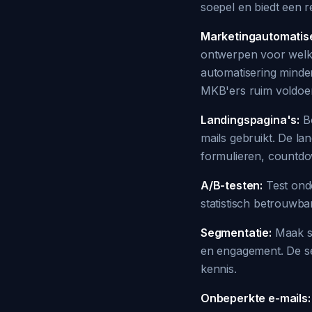
soepel en biedt een r
Marketingautomatise
ontwerpen voor welko
automatisering minde
MKB'ers ruim voldoe
Landingspagina's:
Bo
mails gebruikt. De la
formulieren, countdo
A/B-testen:
Test ond
statistisch betrouwb
Segmentatie:
Maak se
en engagement. De se
kennis.
Onbeperkte e-mails: