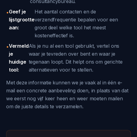
consultancybureau.
Geef je
Het aantal contacten en de
•
lijstgrootte
verzendfrequentie bepalen voor een
aan:
groot deel welke tool het meest
kosteneffectief is.
Vermeld
Als je nu al een tool gebruikt, vertel ons
•
je
waar je tevreden over bent en waar je
huidige
tegenaan loopt. Dit helpt ons om gerichte
tool:
alternatieven voor te stellen.
Met deze informatie kunnen we je vaak al in één e-
mail een concrete aanbeveling doen, in plaats van dat
we eerst nog vijf keer heen en weer moeten mailen
om de juiste details te verzamelen.