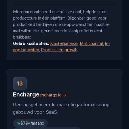
Intercom combineert e-mail, live chat, helpdesk en
producttours in één platform. Bijzonder goed voor
product-led bedrijven die in-app-berichten naast e-
mail willen. Het geünificeerde klantprofiel is echt
bruikbaar.
Gebruikssituaties:
Klantenservice
,
Multichannel
,
In-
app berichten
,
Product-led growth
13
Encharge
encharge.io →
Gedragsgebaseerde marketingautomatisering,
gebouwd voor SaaS
$79+/maand