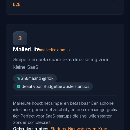
B2B
3
MailerLite
mailerlite.com →
Simpele en betaalbare e-mailmarketing voor
kleine SaaS
$18/maand @ 10k
Ideaal voor: Budgetbewuste startups
MailerLite houdt het simpel en betaalbaar. Een schone
interface, goede deliverability en een ruimhartige gratis
tier. Perfect voor SaaS-startups die snel willen starten
zonder complexiteit.
Gebruikssituaties:
Startups
,
Nieuwsbrieven
,
Krap