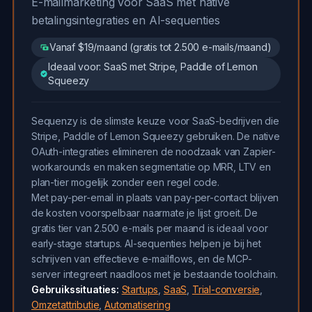
E-mailmarketing voor SaaS met native
betalingsintegraties en AI-sequenties
Vanaf $19/maand (gratis tot 2.500 e-mails/maand)
Ideaal voor: SaaS met Stripe, Paddle of Lemon
Squeezy
Sequenzy is de slimste keuze voor SaaS-bedrijven die
Stripe, Paddle of Lemon Squeezy gebruiken. De native
OAuth-integraties elimineren de noodzaak van Zapier-
workarounds en maken segmentatie op MRR, LTV en
plan-tier mogelijk zonder een regel code.
Met pay-per-email in plaats van pay-per-contact blijven
de kosten voorspelbaar naarmate je lijst groeit. De
gratis tier van 2.500 e-mails per maand is ideaal voor
early-stage startups. AI-sequenties helpen je bij het
schrijven van effectieve e-mailflows, en de MCP-
server integreert naadloos met je bestaande toolchain.
Gebruikssituaties:
Startups
,
SaaS
,
Trial-conversie
,
Omzetattributie
,
Automatisering