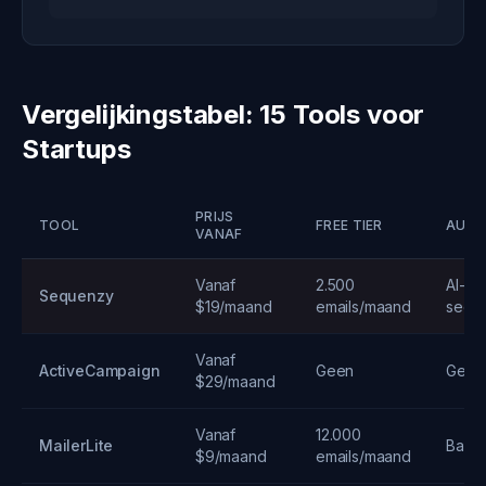
Vergelijkingstabel: 15 Tools voor
Startups
PRIJS
TOOL
FREE TIER
AUTO
VANAF
Vanaf
2.500
AI-ge
Sequenzy
$19/maand
emails/maand
sequ
Vanaf
ActiveCampaign
Geen
Geav
$29/maand
Vanaf
12.000
MailerLite
Basis
$9/maand
emails/maand