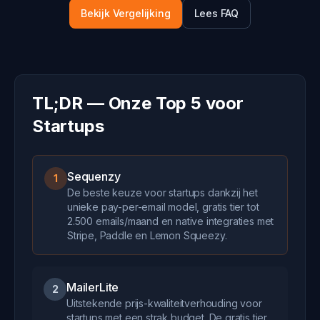
Bekijk Vergelijking
Lees FAQ
TL;DR — Onze Top 5 voor
Startups
Sequenzy
1
De beste keuze voor startups dankzij het
unieke pay-per-email model, gratis tier tot
2.500 emails/maand en native integraties met
Stripe, Paddle en Lemon Squeezy.
MailerLite
2
Uitstekende prijs-kwaliteitverhouding voor
startups met een strak budget. De gratis tier