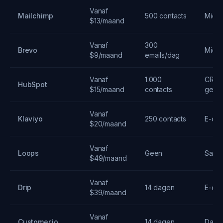
Vanaf
Mailchimp
500 contacts
Midde
$13/maand
Vanaf
300
Brevo
Midde
$9/maand
emails/dag
Vanaf
1.000
CRM-
HubSpot
$15/maand
contacts
geint
Vanaf
Klaviyo
250 contacts
E-co
$20/maand
Vanaf
Loops
Geen
SaaS-
$49/maand
Vanaf
Drip
14 dagen
E-co
$39/maand
Vanaf
Customer.io
14 dagen
Data-