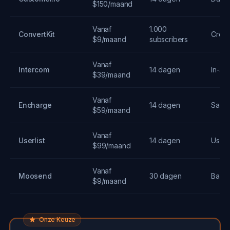
$150/maand
Vanaf
1.000
ConvertKit
Creat
$9/maand
subscribers
Vanaf
Intercom
14 dagen
In-ap
$39/maand
Vanaf
Encharge
14 dagen
SaaS
$59/maand
Vanaf
Userlist
14 dagen
User 
$99/maand
Vanaf
Moosend
30 dagen
Basis
$9/maand
Onze Keuze