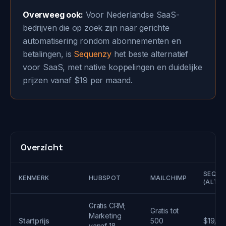
Overweeg ook:
Voor Nederlandse SaaS-
bedrijven die op zoek zijn naar gerichte
automatisering rondom abonnementen en
betalingen, is
Sequenzy
het beste alternatief
voor SaaS, met native koppelingen en duidelijke
prijzen vanaf $19 per maand.
Overzicht
SEQUE
KENMERK
HUBSPOT
MAILCHIMP
(ALTER
Gratis CRM;
Gratis tot
Marketing
Startprijs
500
$19/m
vanaf 18