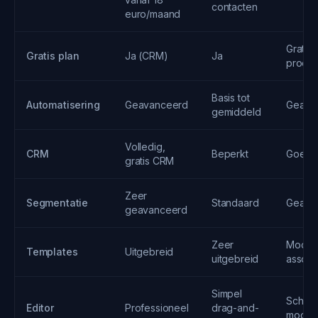
contacten
euro/maand
Gratis
Gratis plan
Ja (CRM)
Ja
proefp
Basis tot
Automatisering
Geavanceerd
Geava
gemiddeld
Volledig,
CRM
Beperkt
Goed
gratis CRM
Zeer
Segmentatie
Standaard
Geava
geavanceerd
Zeer
Moder
Templates
Uitgebreid
uitgebreid
assort
Simpel
Schoo
Editor
Professioneel
drag-and-
moder