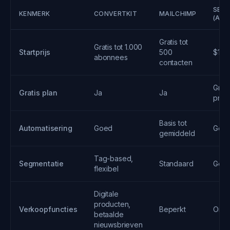
SEQ
KENMERK
CONVERTKIT
MAILCHIMP
(ALT
Gratis tot
Gratis tot 1.000
Startprijs
500
$19/
abonnees
contacten
Grati
Gratis plan
Ja
Ja
proe
Basis tot
Automatisering
Goed
Geav
gemiddeld
Tag-based,
Segmentatie
Standaard
Geav
flexibel
Digitale
producten,
Verkoopfuncties
Beperkt
Omzet
betaalde
nieuwsbrieven