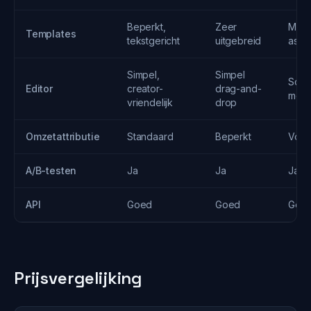
Beperkt,
Zeer
Mod
Templates
tekstgericht
uitgebreid
asso
Simpel,
Simpel
Scho
Editor
creator-
drag-and-
mod
vriendelijk
drop
Omzetattributie
Standaard
Beperkt
Volle
A/B-testen
Ja
Ja
Ja
API
Goed
Goed
Goe
Prijsvergelijking