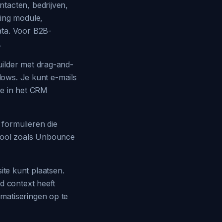
tacten, bedrijven,
ting module,
ata. Voor B2B-
.
uilder met drag-and-
lows. Je kunt e-mails
 je in het CRM
formulieren die
 tool zoals Unbounce
site kunt plaatsen.
d context heeft
matiseringen op te