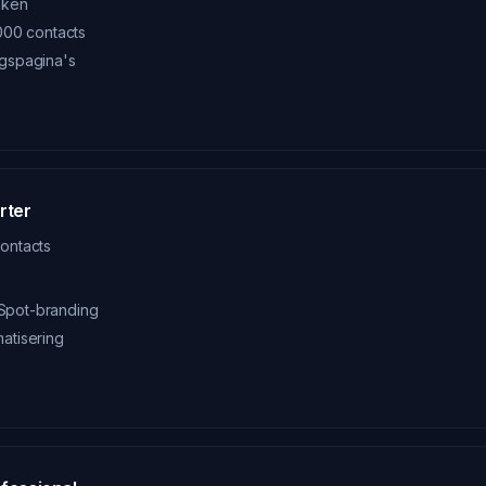
aken
.000 contacts
ngspagina's
rter
contacts
Spot-branding
atisering