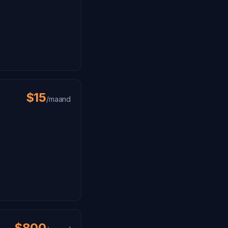
$15
/maand
$800