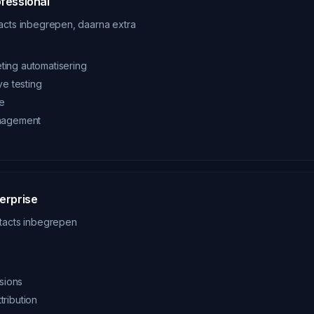
fessional
acts inbegrepen, daarna extra
ing automatisering
ve testing
ie
nagement
erprise
tacts inbegrepen
ssions
ribution