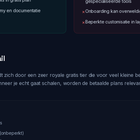
gespecialiseerde tools
my en documentatie
Onboarding kan overweld
✗
Beperkte customisatie in l
✗
il
zich door een zeer royale gratis tier die voor veel kleine 
nneer je echt gaat schalen, worden de betaalde plans rele
is
(onbeperkt)