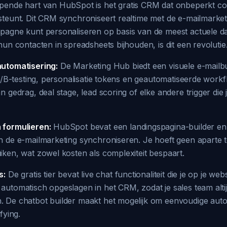
pende hart van HubSpot is het gratis CRM dat onbeperkt con
steunt. Dit CRM synchroniseert realtime met de e-mailmarke
pagne kunt personaliseren op basis van de meest actuele d
hun contacten in spreadsheets bijhouden, is dit een revolutie
automatisering:
De Marketing Hub biedt een visuele e-mailb
 A/B-testing, personalisatie tokens en geautomatiseerde workf
n gedrag, deal stage, lead scoring of elke andere trigger die
 formulieren:
HubSpot bevat een landingspagina-builder en 
n de e-mailmarketing synchroniseren. Je hoeft geen aparte
ken, wat zowel kosten als complexiteit bespaart.
s:
De gratis tier bevat live chat functionaliteit die je op je web
utomatisch opgeslagen in het CRM, zodat je sales team altij
 De chatbot builder maakt het mogelijk om eenvoudige auto
fying.