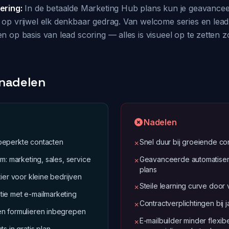
ering:
In de betaalde Marketing Hub plans kun je geavance
op vrijwel elk denkbaar gedrag. Van welcome series en lead 
 op basis van lead scoring — alles is visueel op te zetten 
 nadelen
Nadelen
beperkte contacten
Snel duur bij groeiende con
✗
rm: marketing, sales, service
Geavanceerde automatiseri
✗
plans
tier voor kleine bedrijven
Steile learning curve door v
✗
ie met e-mailmarketing
Contractverplichtingen bij ja
✗
en formulieren inbegrepen
E-mailbuilder minder flexib
✗
s in gratis plan