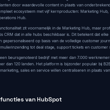
lanten door waardevolle content in plaats van onderbrekend
compleet ecosysteem met vijf kernproducten: Marketing Hub,
erations Hub.
nctionaliteit zit voornamelijk in de Marketing Hub, maar pro
tis CRM dat in alle hubs beschikbaar is. Dit betekent dat elke 
n gepersonaliseerd op basis van de volledige customer journ
ulierinzending tot deal stage, support tickets en customer s
s een beursgenoteerd bedrijf met meer dan 7.000 werkneme
er dan 120 landen. Het platform is bijzonder populair bij B2
arketing, sales en service willen centraliseren in plaats van 
 functies van HubSpot