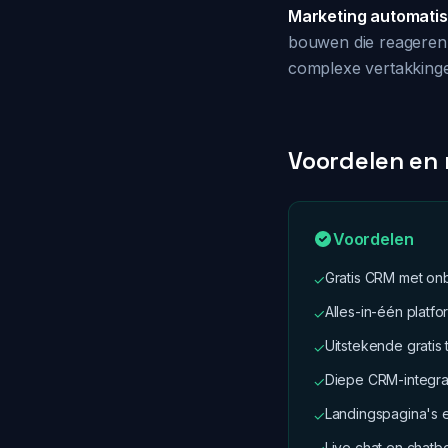
Marketing automatis
bouwen die reageren 
complexe vertakkingen
Voordelen en
Voordelen
Gratis CRM met on
✓
Alles-in-één platfo
✓
Uitstekende gratis 
✓
Diepe CRM-integrat
✓
Landingspagina's 
✓
Live chat en chatbot