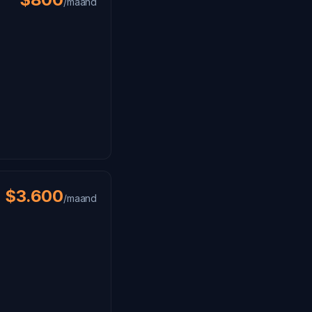
/maand
$3.600
/maand