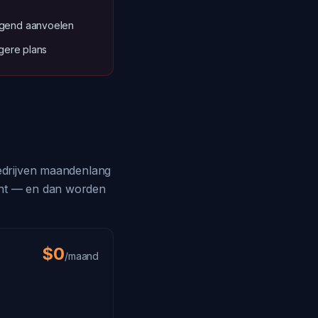
igend aanvoelen
agere plans
bedrijven maandenlang
vant — en dan worden
$0
/maand