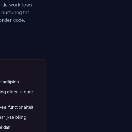
erde workflows
nurturing tot
zonder code.
tactlijsten
ng alleen in dure
eel functionaliteit
arlijkse billing
el dan