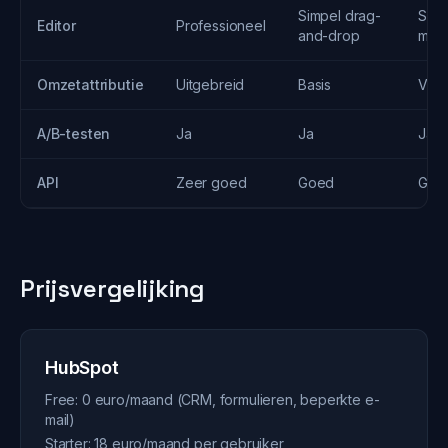
Simpel drag-
Sch
Editor
Professioneel
and-drop
mod
Omzetattributie
Uitgebreid
Basis
Voll
A/B-testen
Ja
Ja
Ja
API
Zeer goed
Goed
Goe
Prijsvergelijking
HubSpot
Free: 0 euro/maand (CRM, formulieren, beperkte e-
mail)
Starter: 18 euro/maand per gebruiker