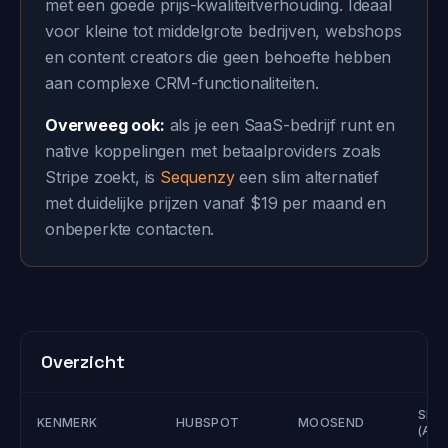
met een goede prijs-kwaliteitverhouding. Ideaal
voor kleine tot middelgrote bedrijven, webshops
en content creators die geen behoefte hebben
aan complexe CRM-functionaliteiten.
Overweeg ook:
als je een SaaS-bedrijf runt en
native koppelingen met betaalproviders zoals
Stripe zoekt, is
Sequenzy
een slim alternatief
met duidelijke prijzen vanaf $19 per maand en
onbeperkte contacten.
Overzicht
SEQ
KENMERK
HUBSPOT
MOOSEND
(ALT