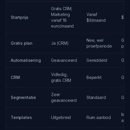
Gratis CRM;
Marketing
Vanaf
Startprijs
$19
vanaf 18
$9/maand
euro/maand
Nee, wel
Grati
Gratis plan
Ja (CRM)
proefperiode
proe
Automatisering
Geavanceerd
Gemiddeld
Gea
Volledig,
CRM
Beperkt
Goe
gratis CRM
Zeer
Segmentatie
Standaard
Gea
geavanceerd
Mod
Templates
Uitgebreid
Ruim aanbod
asso