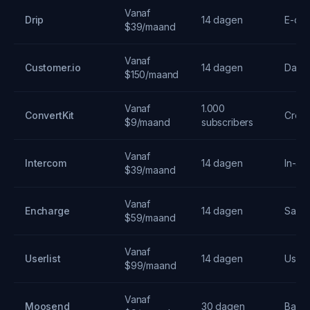
Vanaf
Drip
14 dagen
E-co
$39/maand
Vanaf
Customer.io
14 dagen
Data-
$150/maand
Vanaf
1.000
ConvertKit
Creat
$9/maand
subscribers
Vanaf
Intercom
14 dagen
In-ap
$39/maand
Vanaf
Encharge
14 dagen
SaaS
$59/maand
Vanaf
Userlist
14 dagen
User 
$99/maand
Vanaf
Moosend
30 dagen
Basis