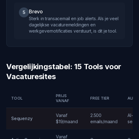
Brevo
5
Sterk in transacemail en job alerts. Als je veel
dagelijkse vacaturemeldingen en
werkgevernotificaties verstuurt, is dit je tool.
Vergelijkingstabel: 15 Tools voor
Vacaturesites
PRIJS
TOOL
FREE TIER
AUTO
VANAF
Vanaf
2.500
AI-ge
Sequenzy
$19/maand
emails/maand
sequ
Vanaf