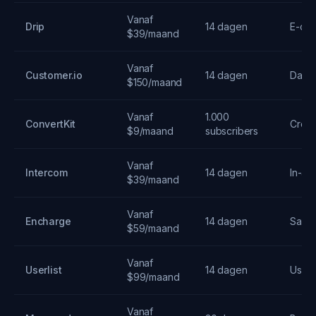
Vanaf
Drip
14 dagen
E-co
$39/maand
Vanaf
Customer.io
14 dagen
Data-
$150/maand
Vanaf
1.000
ConvertKit
Creat
$9/maand
subscribers
Vanaf
Intercom
14 dagen
In-ap
$39/maand
Vanaf
Encharge
14 dagen
SaaS
$59/maand
Vanaf
Userlist
14 dagen
User 
$99/maand
Vanaf