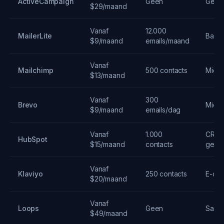
ActiveCampaign
Geen
Geav
$29/maand
Vanaf
12.000
MailerLite
Basis
$9/maand
emails/maand
Vanaf
Mailchimp
500 contacts
Midde
$13/maand
Vanaf
300
Brevo
Midde
$9/maand
emails/dag
Vanaf
1.000
CRM-
HubSpot
$15/maand
contacts
geint
Vanaf
Klaviyo
250 contacts
E-co
$20/maand
Vanaf
Loops
Geen
SaaS-
$49/maand