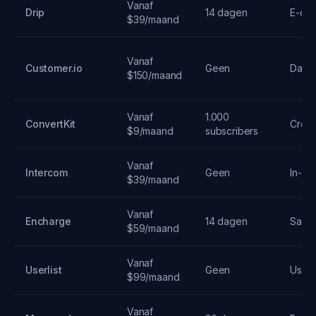
Vanaf
Drip
14 dagen
E-co
$39/maand
Vanaf
Customer.io
Geen
Data-
$150/maand
Vanaf
1.000
ConvertKit
Creat
$9/maand
subscribers
Vanaf
Intercom
Geen
In-ap
$39/maand
Vanaf
Encharge
14 dagen
SaaS
$59/maand
Vanaf
Userlist
Geen
User 
$99/maand
Vanaf