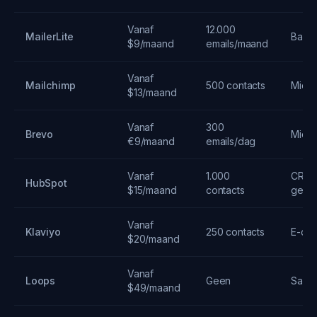
Vanaf
12.000
MailerLite
Basis
$9/maand
emails/maand
Vanaf
Mailchimp
500 contacts
Midde
$13/maand
Vanaf
300
Brevo
Midde
€9/maand
emails/dag
Vanaf
1.000
CRM-
HubSpot
$15/maand
contacts
geint
Vanaf
Klaviyo
250 contacts
E-co
$20/maand
Vanaf
Loops
Geen
SaaS-
$49/maand