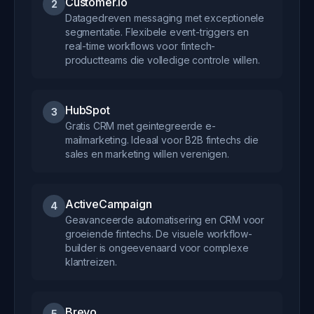
Customer.io
2
Datagedreven messaging met exceptionele
segmentatie. Flexibele event-triggers en
real-time workflows voor fintech-
productteams die volledige controle willen.
HubSpot
3
Gratis CRM met geintegreerde e-
mailmarketing. Ideaal voor B2B fintechs die
sales en marketing willen verenigen.
ActiveCampaign
4
Geavanceerde automatisering en CRM voor
groeiende fintechs. De visuele workflow-
builder is ongeevenaard voor complexe
klantreizen.
Brevo
5