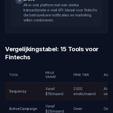
All-in-one platform met een sterke
transactionele e-mail API. Ideaal voor fintechs
die betrouwbare notificaties en marketing
willen combineren.
Vergelijkingstabel: 15 Tools voor
Fintechs
PRIJS
TOOL
FREE TIER
AUTO
VANAF
Vanaf
2.500
AI-ge
Sequenzy
$19/maand
emails/maand
sequ
Vanaf
ActiveCampaign
Geen
Geav
$29/maand