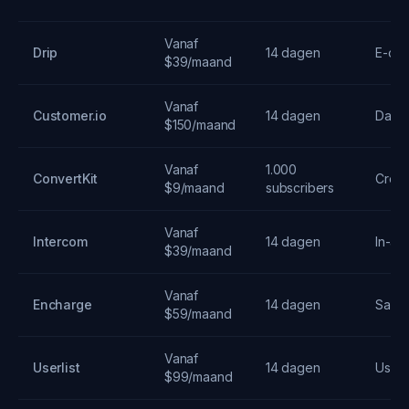
Vanaf
Drip
14 dagen
E-co
$39/maand
Vanaf
Customer.io
14 dagen
Data-
$150/maand
Vanaf
1.000
ConvertKit
Creat
$9/maand
subscribers
Vanaf
Intercom
14 dagen
In-ap
$39/maand
Vanaf
Encharge
14 dagen
SaaS
$59/maand
Vanaf
Userlist
14 dagen
User 
$99/maand