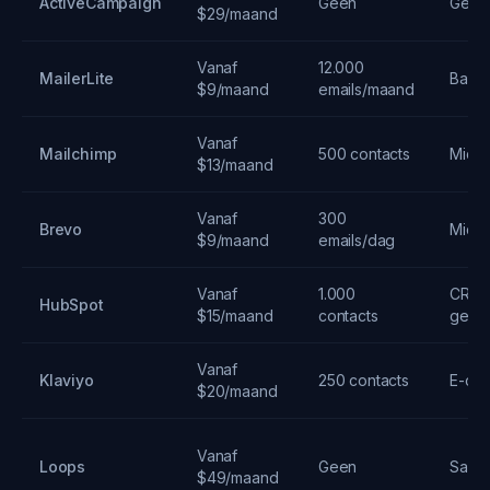
ActiveCampaign
Geen
Geav
$29/maand
Vanaf
12.000
MailerLite
Basis
$9/maand
emails/maand
Vanaf
Mailchimp
500 contacts
Midde
$13/maand
Vanaf
300
Brevo
Midde
$9/maand
emails/dag
Vanaf
1.000
CRM-
HubSpot
$15/maand
contacts
geint
Vanaf
Klaviyo
250 contacts
E-co
$20/maand
Vanaf
Loops
Geen
SaaS-
$49/maand