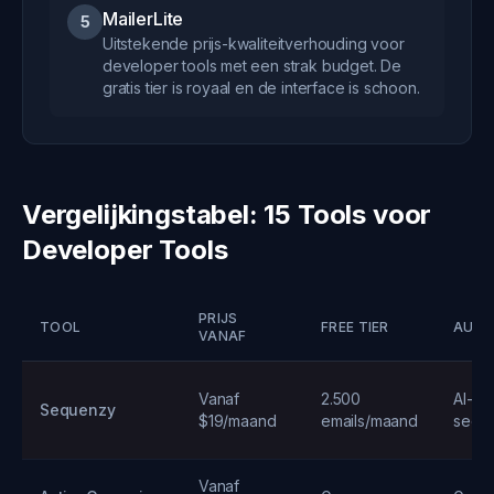
MailerLite
5
Uitstekende prijs-kwaliteitverhouding voor
developer tools met een strak budget. De
gratis tier is royaal en de interface is schoon.
Vergelijkingstabel: 15 Tools voor
Developer Tools
PRIJS
TOOL
FREE TIER
AUTO
VANAF
Vanaf
2.500
AI-ge
Sequenzy
$19/maand
emails/maand
sequ
Vanaf