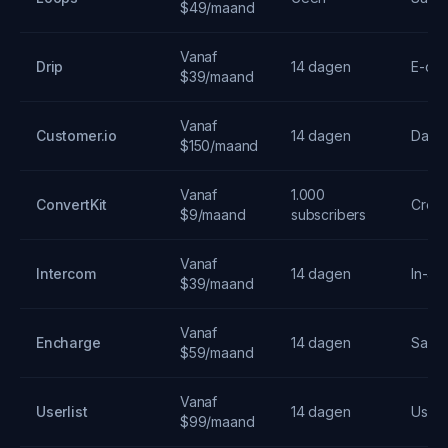
$49/maand
Vanaf
Drip
14 dagen
E-co
$39/maand
Vanaf
Customer.io
14 dagen
Data-
$150/maand
Vanaf
1.000
ConvertKit
Creat
$9/maand
subscribers
Vanaf
Intercom
14 dagen
In-ap
$39/maand
Vanaf
Encharge
14 dagen
SaaS
$59/maand
Vanaf
Userlist
14 dagen
User 
$99/maand