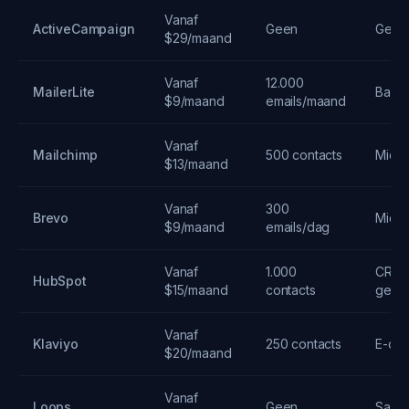
Vanaf
ActiveCampaign
Geen
Geav
$29/maand
Vanaf
12.000
MailerLite
Basis
$9/maand
emails/maand
Vanaf
Mailchimp
500 contacts
Midde
$13/maand
Vanaf
300
Brevo
Midde
$9/maand
emails/dag
Vanaf
1.000
CRM-
HubSpot
$15/maand
contacts
geint
Vanaf
Klaviyo
250 contacts
E-co
$20/maand
Vanaf
Loops
Geen
SaaS-