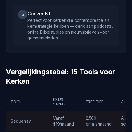
ConvertKit
5
Perfect voor kerken die content creatie als
kernstrategie hebben — denk aan podcasts,
online Bijbelstudies en nieuwsbrieven voor
gemeenteleden.
Vergelijkingstabel: 15 Tools voor
Kerken
PRIJS
TOOL
FREE TIER
AUTO
VANAF
Vanaf
2.500
AI-ge
Sequenzy
$19/maand
emails/maand
sequ