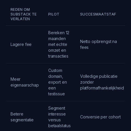
REDEN OM
SUBSTACK TE
PILOT
SUCCESMAATSTAF
VERLATEN
Bereken 12
maanden
Netto opbrengst na
Lagere fee
met echte
fees
omzet en
transacties
Custom
domain,
Volledige publicatie
Meer
export en
zonder
eigenaarschap
een
platformafhankelijkheid
testissue
Segment
Betere
interesse
Conversie per cohort
segmentatie
versus
betaalstatus