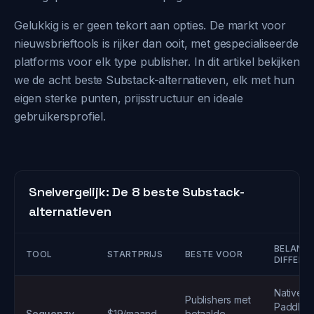
Gelukkig is er geen tekort aan opties. De markt voor
nieuwsbrieftools is rijker dan ooit, met gespecialiseerde
platforms voor elk type publisher. In dit artikel bekijken
we de acht beste Substack-alternatieven, elk met hun
eigen sterke punten, prijsstructuur en ideale
gebruikersprofiel.
Snelvergelijk: De 8 beste Substack-
alternatieven
BELANGR
TOOL
STARTPRIJS
BESTE VOOR
DIFFERE
Native St
Publishers met
Paddle,
Sequenzy
$19/maand
betaalde