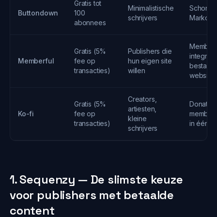
Gratis tot
Minimalistische
Schone i
Buttondown
100
schrijvers
Markdown
abonnees
Members
Gratis (5%
Publishers die
integrati
Memberful
fee op
hun eigen site
bestaan
transacties)
willen
website
Creators,
Gratis (5%
Donaties
artiesten,
Ko-fi
fee op
members
kleine
transacties)
in één
schrijvers
1. Sequenzy — De slimste keuze
voor publishers met betaalde
content