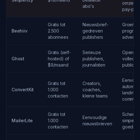
omzetattr
abo's
pay-per-
Gratis tot
Nieuwsbrief-
Groeitool
Beehiiv
2.500
gedreven
program
abonnees
publishers
adverten
Gratis (self-
Serieuze
Open-so
Ghost
hosted) of
publishers,
volledig
$9/maand
journalisten
publicat
Eenvoud
Gratis tot
Creators,
automati
ConvertKit
1.000
coaches,
landings
contacten
kleine teams
communi
Gratis tot
Scherpe 
Eenvoudige
MailerLite
1.000
simpele 
nieuwsbrieven
contacten
goede e