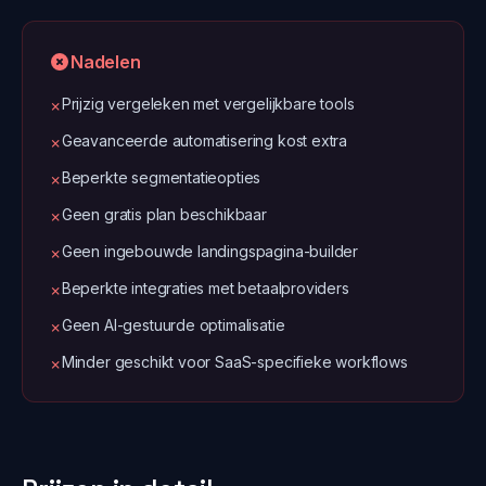
Nadelen
Prijzig vergeleken met vergelijkbare tools
✗
Geavanceerde automatisering kost extra
✗
Beperkte segmentatieopties
✗
Geen gratis plan beschikbaar
✗
Geen ingebouwde landingspagina-builder
✗
Beperkte integraties met betaalproviders
✗
Geen AI-gestuurde optimalisatie
✗
Minder geschikt voor SaaS-specifieke workflows
✗