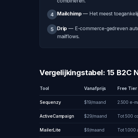
combineren.
Mailchimp
—
Het meest toegankeli
4
Drip
—
E-commerce-gedreven automa
5
mailflows.
Vergelijkingstabel: 15 B2C 
Tool
Vanafprijs
Free Tier
Sequenzy
$19/maand
2.500 e-ma
ActiveCampaign
$29/maand
Tot 500 c
MailerLite
$9/maand
Tot 1.000