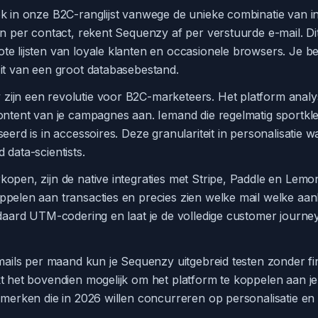
in onze B2C-ranglijst vanwege de unieke combinatie van intellig
n per contact, rekent Sequenzy af per verstuurde e-mail. Dit
e lijsten van loyale klanten en occasionele browsers. Je be
it van een groot databasebestand.
ijn een revolutie voor B2C-marketeers. Het platform analy
ontent van je campagnes aan. Iemand die regelmatig sportkle
seerd is in accessoires. Deze granulariteit in personalisati
 data-scientists.
kopen, zijn de native integraties met Stripe, Paddle en Le
ppelen aan transacties en precies zien welke mail welke a
ndaard UTM-codering en laat je de volledige customer journey
-mails per maand kun je Sequenzy uitgebreid testen zonder fi
t het bovendien mogelijk om het platform te koppelen aan j
C-merken die in 2026 willen concurreren op personalisatie 