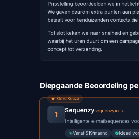
Prijsstelling beoordeelden we in het li
We gaven daarom extra punten aan platf
betaalt voor tienduizenden contacts die
Tot slot keken we naar snelheid en gebr
waarbij het uren duurt om een campagn
concept tot verzending.
Diepgaande Beoordeling pe
Onze Keuze
Sequenzy
sequenzy.io →
1
Intelligente e-mailsequences vo
Vanaf $19/maand
Ideaal vo