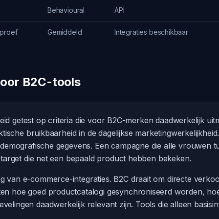
Behavioural
API
proef
Gemiddeld
Integraties beschikbaar
voor B2C-tools
reid getest op criteria die voor B2C-merken daadwerkelijk ui
ktische bruikbaarheid in de dagelijkse marketingwerkelijkhei
p demografische gegevens. Een campagne die alle vrouwen tu
 target die net een bepaald product hebben bekeken.
 van e-commerce-integraties. B2C draait om directe verkoop
en hoe goed productcatalogi gesynchroniseerd worden, ho
ingen daadwerkelijk relevant zijn. Tools die alleen basisint