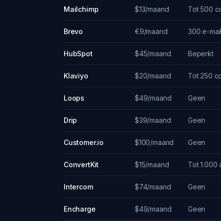
Mailchimp
$13/maand
Tot 500 c
Brevo
€9/maand
300 e-mai
HubSpot
$45/maand
Beperkt
Klaviyo
$20/maand
Tot 250 c
Loops
$49/maand
Geen
Drip
$39/maand
Geen
Customer.io
$100/maand
Geen
ConvertKit
$15/maand
Tot 1.000
Intercom
$74/maand
Geen
Encharge
$49/maand
Geen