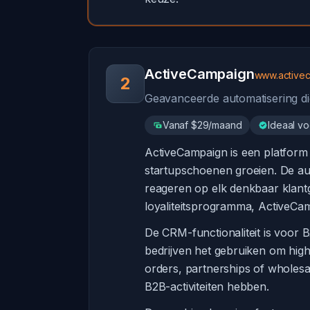
ActiveCampaign
www.active
2
Geavanceerde automatisering di
Vanaf $29/maand
Ideaal v
ActiveCampaign is een platform 
startupschoenen groeien. De aut
reageren op elk denkbaar klan
loyaliteitsprogramma, ActiveCamp
De CRM-functionaliteit is voor
bedrijven het gebruiken om high
orders, partnerships of wholes
B2B-activiteiten hebben.