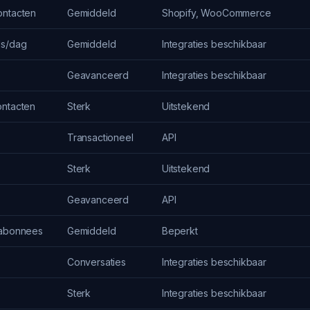
ontacten
Gemiddeld
Shopify, WooCommerce
ls/dag
Gemiddeld
Integraties beschikbaar
Geavanceerd
Integraties beschikbaar
ontacten
Sterk
Uitstekend
Transactioneel
API
Sterk
Uitstekend
Geavanceerd
API
 abonnees
Gemiddeld
Beperkt
Conversaties
Integraties beschikbaar
Sterk
Integraties beschikbaar