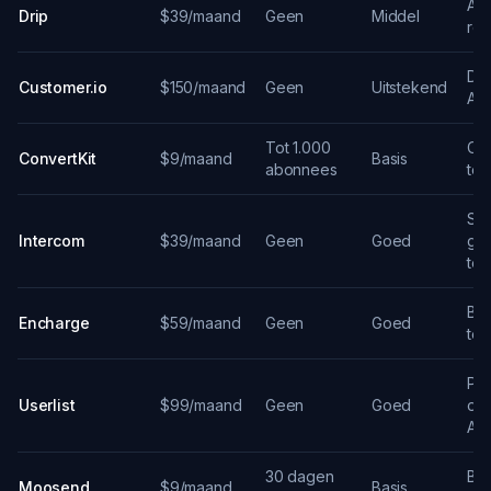
API-
Drip
$39/maand
Geen
Middel
ret
Da
Customer.io
$150/maand
Geen
Uitstekend
API
Tot 1.000
Cre
ConvertKit
$9/maand
Basis
abonnees
te
Sup
Intercom
$39/maand
Geen
Goed
ger
te
B2B
Encharge
$59/maand
Geen
Goed
te
Pro
Userlist
$99/maand
Geen
Goed
on
API
30 dagen
Bud
Moosend
$9/maand
Basis