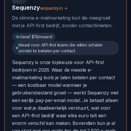
Sequenzy
sequenzy.io →
De slimme e-mailmarketing tool die meegroeit
met je API-first bedrijf, zonder contactlimieten.
Vanaf $19/maand
Ideaal voor: API-first teams die willen schalen
zonder te betalen per contact
Sequenzy is onze topkeuze voor API-first
bedrijven in 2026. Waar de meeste e-
mailmarketing tools je laten betalen per contact
— een kostbaar model wanneer je
gebruikersbestand groeit — werkt Sequenzy met
een eerlijk pay-per-email model. Je betaalt alleen
voor wat je daadwerkelijk verstuurt, wat voor
een API-first bedrijf waar elke euro telt een
enorm verschil kan maken. Bovendien kun je al
van start met een gratis tier die tot 2.500 e-mails