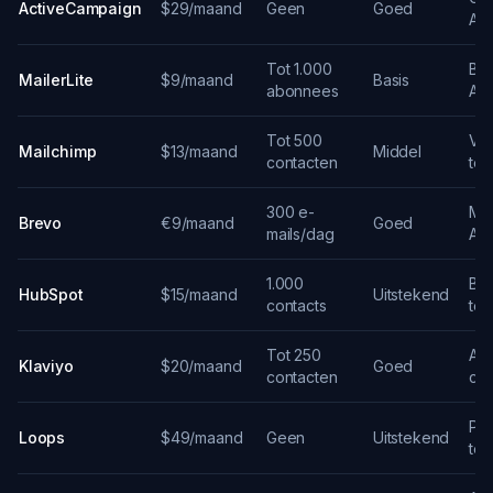
ActiveCampaign
$29/maand
Geen
Goed
API
Tot 1.000
Be
MailerLite
$9/maand
Basis
abonnees
API
Tot 500
Vee
Mailchimp
$13/maand
Middel
contacten
te
300 e-
Mul
Brevo
€9/maand
Goed
mails/dag
API
1.000
B2B
HubSpot
$15/maand
Uitstekend
contacts
te
Tot 250
API
Klaviyo
$20/maand
Goed
contacten
co
Pur
Loops
$49/maand
Geen
Uitstekend
te