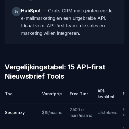
HubSpot
—
Gratis CRM met geintegreerde
5
e-mailmarketing en een uitgebreide API.
Ideaal voor API-first teams die sales en
marketing willen integreren.
Vergelijkingstabel: 15 API-first
Nieuwsbrief Tools
API-
Tool
Vanafprijs
Free Tier
Bes
kwaliteit
2.500 e-
Sch
Sequenzy
$19/maand
Uitstekend
mails/maand
API
Gr