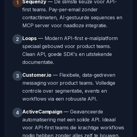
Sequenzy
—
De slimste keuze voor API-
1
first teams. Pay-per-email zonder
contactlimieten, AI-gestuurde sequences en
MCP server voor naadloze integratie.
Loops
—
Modern API-first e-mailplatform
2
speciaal gebouwd voor product teams.
Clean API, goede SDK's en uitstekende
documentatie.
Customer.io
—
Flexibele, data-gedreven
3
messaging voor product teams. Volledige
controle over segmentatie, events en
workflows via een robuuste API.
ActiveCampaign
—
Geavanceerde
4
automatisering met een solide API. Ideaal
voor API-first teams die krachtige workflows
nodig hebben zonder alles zelf te bouwen.