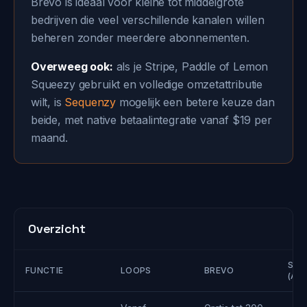
Brevo is ideaal voor kleine tot middelgrote
bedrijven die veel verschillende kanalen willen
beheren zonder meerdere abonnementen.
Overweeg ook:
als je Stripe, Paddle of Lemon
Squeezy gebruikt en volledige omzetattributie
wilt, is
Sequenzy
mogelijk een betere keuze dan
beide, met native betaalintegratie vanaf $19 per
maand.
Overzicht
SEQ
FUNCTIE
LOOPS
BREVO
(AL