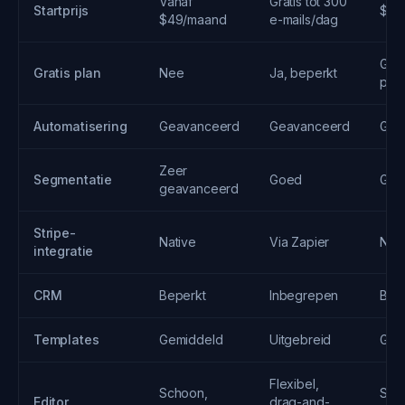
Vanaf
Gratis tot 300
Startprijs
$19
$49/maand
e-mails/dag
Grat
Gratis plan
Nee
Ja, beperkt
pro
Automatisering
Geavanceerd
Geavanceerd
Gea
Zeer
Segmentatie
Goed
Gea
geavanceerd
Stripe-
Native
Via Zapier
Nati
integratie
CRM
Beperkt
Inbegrepen
Bep
Templates
Gemiddeld
Uitgebreid
Gem
Flexibel,
Schoon,
Sch
Editor
drag-and-