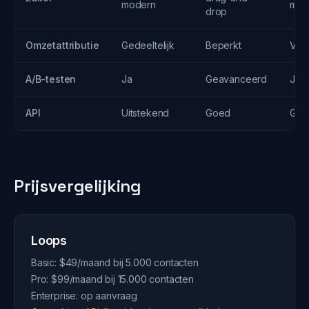
modern
mod
drop
Omzetattributie
Gedeeltelijk
Beperkt
Voll
A/B-testen
Ja
Geavanceerd
Ja
API
Uitstekend
Goed
Goe
Prijsvergelijking
Loops
Basic: $49/maand bij 5.000 contacten
Pro: $99/maand bij 15.000 contacten
Enterprise: op aanvraag